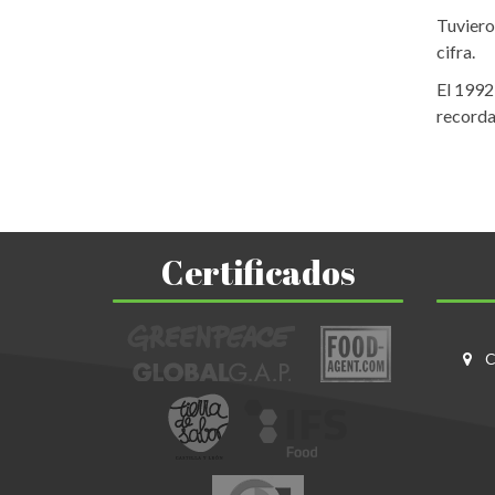
Tuviero
cifra.
El 1992
recorda
Certificados
C