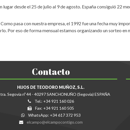
n lugar desde el 25 de julio al 9 de agosto. España consiguió 22 me
 Como pasa con nuestra empresa, el 1992 fue una fecha muy impor
rlo. Por eso de forma mensual estamos organizando un sorteo en nue
Contacto
HIJOS DE TEODORO MUÑOZ, S.L.
tra. Segovia nº 44 - 40297 SANCHONUÑO (Segovia) ESPAÑA
Tel.: +34 921 160 026
Fax: +34 921 160 505
WhatsApp: +34 617 372 953
elcampo@elcampocontigo.com