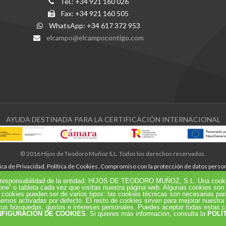
Tel.: +34 921 160 026
Fax: +34 921 160 505
WhatsApp: +34 617 372 953
elcampo@elcampocontigo.com
AYUDA DESTINADA PARA LA CERTIFICACIÓN INTERNACIONAL
© 2016 Hijos de Teodoro Muñoz S.L. Todos los derechos reservados.
tica de Privacidad
,
Política de Cookies
,
Compromiso con la protección de datos perso
Canal Ético
eb responsabilidad de la entidad: HIJOS DE TEODORO MUÑOZ, S.L. Una cookie
one” o tableta cada vez que visitas nuestra página web. Algunas cookies son
Manual Canal Ético
 cookies pueden ser de varios tipos: las cookies técnicas son necesarias pa
nemos activadas por defecto. El resto de cookies sirven para mejorar nuestra 
Diseñado por AICOS Media
a tus búsquedas, gustos e intereses personales. Puedes aceptar todas estas 
FIGURACIÓN DE COOKIES
. Si quieres más información, consulta la
POLÍ