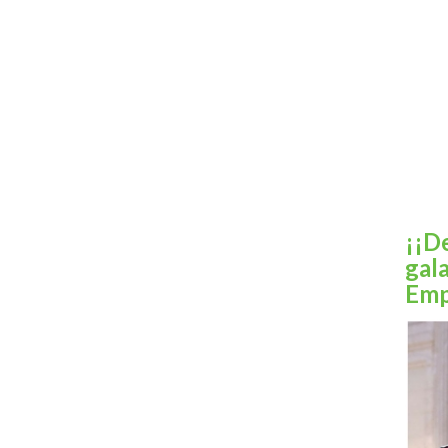
¡¡D
gal
Emp