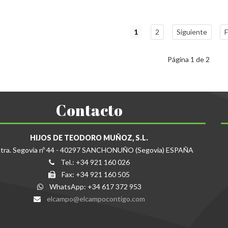
1
2
Siguiente
F
Página 1 de 2
Contacto
HIJOS DE TEODORO MUÑOZ, S.L.
tra. Segovia nº 44 - 40297 SANCHONUÑO (Segovia) ESPAÑA
Tel.: +34 921 160 026
Fax: +34 921 160 505
WhatsApp: +34 617 372 953
elcampo@elcampocontigo.com