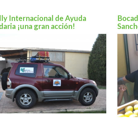
lly Internacional de Ayuda
Bocadi
daria ¡una gran acción!
Sanch