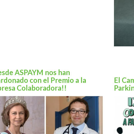
esde ASPAYM nos han
ardonado con el Premio a la
El Ca
resa Colaboradora!!
Parki