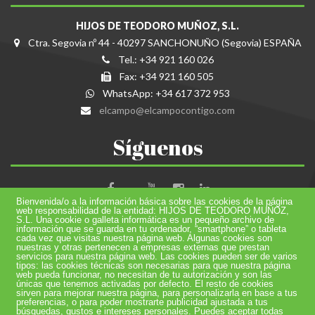
HIJOS DE TEODORO MUÑOZ, S.L.
Ctra. Segovia nº 44 - 40297 SANCHONUÑO (Segovia) ESPAÑA
Tel.: +34 921 160 026
Fax: +34 921 160 505
WhatsApp: +34 617 372 953
elcampo@elcampocontigo.com
Síguenos
Bienvenida/o a la información básica sobre las cookies de la página
web responsabilidad de la entidad: HIJOS DE TEODORO MUÑOZ,
S.L. Una cookie o galleta informática es un pequeño archivo de
información que se guarda en tu ordenador, “smartphone” o tableta
AYUDA DESTINADA PARA LA CERTIFICACIÓN
cada vez que visitas nuestra página web. Algunas cookies son
nuestras y otras pertenecen a empresas externas que prestan
INTERNACIONAL
servicios para nuestra página web. Las cookies pueden ser de varios
tipos: las cookies técnicas son necesarias para que nuestra página
web pueda funcionar, no necesitan de tu autorización y son las
únicas que tenemos activadas por defecto. El resto de cookies
sirven para mejorar nuestra página, para personalizarla en base a tus
© 2016 Hijos de Teodoro Muñoz S.L. Todos los derechos reservados.
preferencias, o para poder mostrarte publicidad ajustada a tus
búsquedas, gustos e intereses personales. Puedes aceptar todas
Política de Privacidad
,
Política de Cookies
,
Compromiso con la protección de