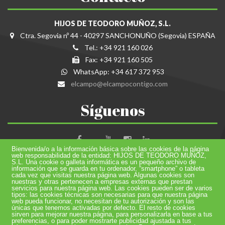
HIJOS DE TEODORO MUÑOZ, S.L.
Ctra. Segovia nº 44 - 40297 SANCHONUÑO (Segovia) ESPAÑA
Tel.: +34 921 160 026
Fax: +34 921 160 505
WhatsApp: +34 617 372 953
elcampo@elcampocontigo.com
Síguenos
Bienvenida/o a la información básica sobre las cookies de la página
web responsabilidad de la entidad: HIJOS DE TEODORO MUÑOZ,
S.L. Una cookie o galleta informática es un pequeño archivo de
información que se guarda en tu ordenador, “smartphone” o tableta
cada vez que visitas nuestra página web. Algunas cookies son
AYUDA DESTINADA PARA LA CERTIFICACIÓN
nuestras y otras pertenecen a empresas externas que prestan
INTERNACIONAL
servicios para nuestra página web. Las cookies pueden ser de varios
tipos: las cookies técnicas son necesarias para que nuestra página
web pueda funcionar, no necesitan de tu autorización y son las
únicas que tenemos activadas por defecto. El resto de cookies
sirven para mejorar nuestra página, para personalizarla en base a tus
© 2016 Hijos de Teodoro Muñoz S.L. Todos los derechos reservados.
preferencias, o para poder mostrarte publicidad ajustada a tus